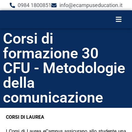
0984 1800851
info@ecampuseducation.it
Corsi di
formazione 30
CFU - Metodologie
della
comunicazione
CORSI DI LAUREA
I Corsi di Laurea eCampus assicurano allo studente una