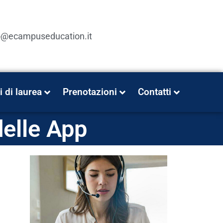
o@ecampuseducation.it
i di laurea
Prenotazioni
Contatti
delle App