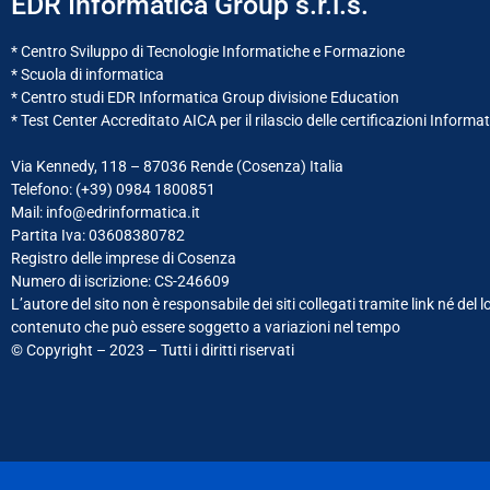
EDR Informatica Group s.r.l.s.
* Centro Sviluppo di Tecnologie Informatiche e Formazione
* Scuola di informatica
* Centro studi EDR Informatica Group divisione Education
* Test Center Accreditato AICA per il rilascio delle certificazioni Informa
Via Kennedy, 118 – 87036 Rende (Cosenza) Italia
Telefono: (+39)
0984 1800851
Mail: info@edrinformatica.it
Partita Iva: 03608380782
Registro delle imprese di Cosenza
Numero di iscrizione: CS-246609
L’autore del sito non è responsabile dei siti collegati tramite link né del l
contenuto che può essere soggetto a variazioni nel tempo
© Copyright – 2023 – Tutti i diritti riservati