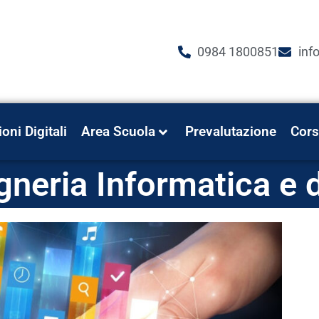
0984 1800851
inf
ioni Digitali
Area Scuola
Prevalutazione
Cors
neria Informatica e 