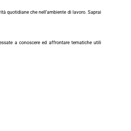
vità quotidiane che nell’ambiente di lavoro. Saprai
.
ressate
a
conoscere
ed
affrontare
tematiche
utili