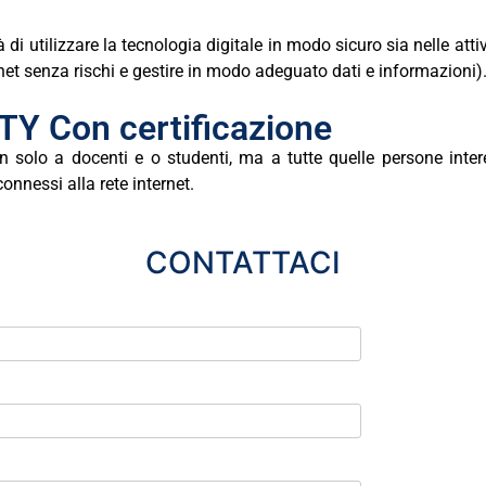
di utilizzare la tecnologia digitale in modo sicuro sia nelle atti
et senza rischi e gestire in modo adeguato dati e informazioni)
Y Con certificazione
on
solo
a
docenti
e
o
studenti,
ma
a
tutte
quelle
persone
inte
connessi alla rete internet.
CONTATTACI