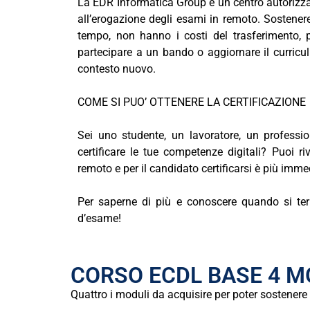
La EDR Informatica Group è un centro autorizzat
all’erogazione degli esami in remoto. Sostenere
tempo, non hanno i costi del trasferimento,
partecipare a un bando o aggiornare il curricul
contesto nuovo.
COME SI PUO’ OTTENERE LA CERTIFICAZIONE
Sei uno studente, un lavoratore, un professio
certificare le tue competenze digitali? Puoi r
remoto e per il candidato certificarsi è più imme
Per saperne di più e conoscere quando si ter
d’esame!
CORSO ECDL BASE 4 MOD
Quattro
i
moduli
da
acquisire
per
poter
sostenere