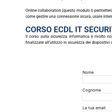
Online collaboration (questo modulo ti permetterà 
come gestire una connessione sicura, usare intern
CORSO ECDL IT SECURIT
Il
corso
sulla
s
i
c
u
r
e
z
z
a
informatica
è
rivolto
n
finalizzate
all’utilizzo
in
sicurezza
dei
dispositivi
Nome
Cognome
La tua email