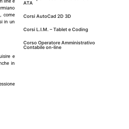
n line e
ATA
parmiano
a, come
Corsi AutoCad 2D 3D
si in un
Corsi L.I.M. – Tablet e Coding
Corso Operatore Amministrativo
Contabile on-line
isire e
nche in
essione