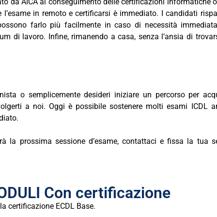
o da AICA al conseguimento delle certificazioni informatiche o
 l’esame in remoto e certificarsi è immediato. I candidati ris
 possono farlo più facilmente in caso di necessità immediat
um di lavoro. Infine, rimanendo a casa, senza l’ansia di trovar
nista o semplicemente desideri iniziare un percorso per acqu
ivolgerti a noi. Oggi è possibile sostenere molti esami ICDL a
diato.
rà la prossima sessione d’esame, contattaci e fissa la tua s
ULI Con certificazione
la
c
e
r
t
i
f
c
a
z
i
o
n
e
ECDL Base.