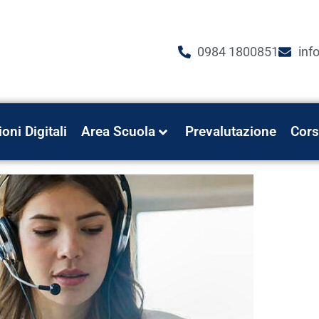
0984 1800851
inf
ioni Digitali
Area Scuola
Prevalutazione
Cors